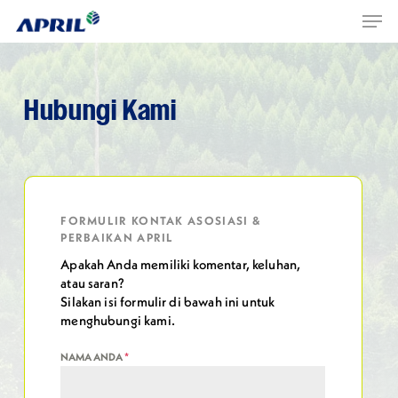
Men
Skip
Menu
to
main
content
Hubungi
Kami
FORMULIR KONTAK ASOSIASI &
PERBAIKAN APRIL
Apakah Anda memiliki komentar, keluhan,
atau saran?
Silakan isi formulir di bawah ini untuk
menghubungi kami.
NAMA ANDA
*