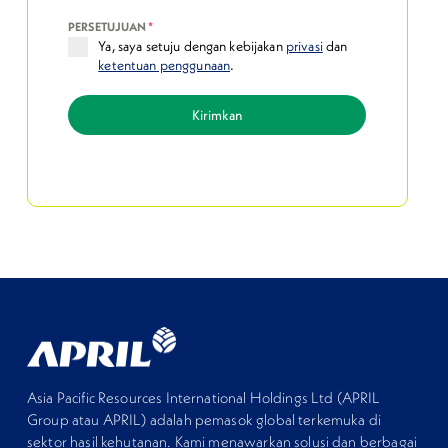
PERSETUJUAN
*
Ya, saya setuju dengan kebijakan
privasi
dan
ketentuan penggunaan
.
Kirimkan
Asia Pacific Resources International Holdings Ltd (APRIL
Group atau APRIL) adalah pemasok global terkemuka di
sektor hasil kehutanan. Kami menawarkan solusi dan berbagai