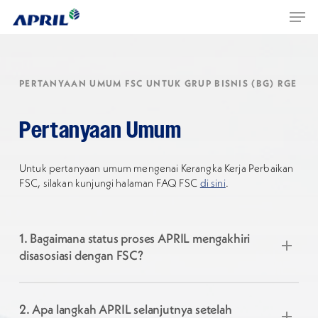
Men
Skip
Menu
to
main
content
PERTANYAAN UMUM FSC UNTUK GRUP BISNIS (BG) RGE
Pertanyaan
Umum
Untuk pertanyaan umum mengenai Kerangka Kerja Perbaikan
FSC, silakan kunjungi halaman FAQ FSC
di sini
.
1. Bagaimana status proses APRIL mengakhiri
disasosiasi dengan FSC?
APRIL telah menyelesaikan seluruh prasyarat terkait
untuk memulai proses mengakhiri disasosiasi dengan
2. Apa langkah APRIL selanjutnya setelah